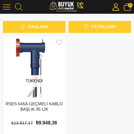
0
Geçmeli Tip Başlıklar
SIRALAMA
FILTRELEME
TÜKENDI
RSES 645A GEÇMELİ KABLO
BAŞLIK 95 LİK
₺9.948,36
₺13.817,17