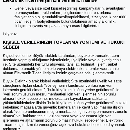
Elektronik Ticari İletişim İzni Vermeniz Halinde
Genel veya size özel kişiselleştirilmiş kampanyaların, avantajların,
promosyonların, reklamların, bilgilendirmelerin, pazarlama
faaliyetlerinin oluşturulabilmesi/yapılabilmesi, size yönelik her türlü
ticari iletişim faaliyetlerinde bulunulabilmesi amacıyla kimlik,
iletişim, alışveriş ve pazarlamaya esas bilgilerinizi
işliyoruz.
KİŞİSEL VERİLERİNİZİN TOPLANMA YÖNTEMİ VE HUKUKİ
SEBEBİ
Kişisel verileriniz Büyük Elektrik tarafından; buyukelektromarket.com
üzerinde yapmış olduğunuz işlemleriniz, üyeliğiniz veya alışverişleriniz
ile, Site üzerindeki her türlü alışveriş, tahsilat, teslimat, işlem, anket
doldurma, otomatik yöntemlerle veya elektronik sistemler vasıtası ile
alınan Elektronik Ticari İletişim İzniniz çerçevesinde işlenmektedir.
Büyük Elektrik olarak kişisel verilerinizi; Site üzerindeki üyelik ve satış
süreçlerine ilişkin olarak “sözleşmenin kurulması ve ifası için veri
işlemenin gerekli olması”, “hukuki yükümlülüğün yerine getirilmesi” ile
“veri sorumlusunun meşru menfaatleri için veri işlenmesinin zorunlu
olması hukuki sebeplerine; mevzuattan kaynaklanan saklama
yükümlülüklerimize ilişkin “hukuki yükümlülüğün yerine getirilmesi” hukuki
sebebine; mağazalarda güvenlik kameraları ile kayıt yapılmasına ilişkin
olarak “veri sorumlusunun meşru menfaatleri için veri işlenmesinin zorunlu
olması” ve “hakların tesisi, kullanılması veya korunması için veri
işlemenin ve aktarmanın zorunlu olması” hukuki sebeplerine; Elektronik
Ticari İletişim İzni ile vereceğiniz açık rıza hukuki sebeplerine dayanarak
topluyoruz.