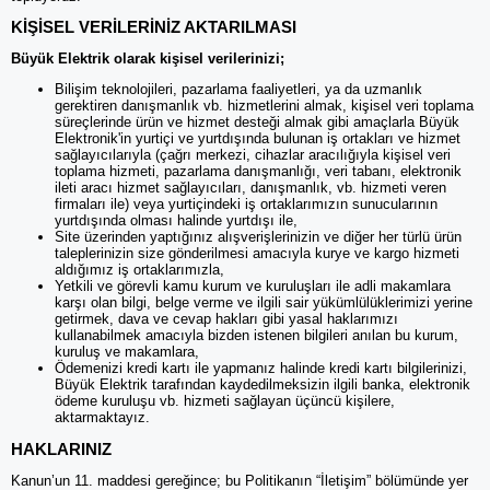
KİŞİSEL VERİLERİNİZ AKTARILMASI
Büyük Elektrik olarak kişisel verilerinizi;
Bilişim teknolojileri, pazarlama faaliyetleri, ya da uzmanlık
gerektiren danışmanlık vb. hizmetlerini almak, kişisel veri toplama
süreçlerinde ürün ve hizmet desteği almak gibi amaçlarla Büyük
Elektronik'in yurtiçi ve yurtdışında bulunan iş ortakları ve hizmet
sağlayıcılarıyla (çağrı merkezi, cihazlar aracılığıyla kişisel veri
toplama hizmeti, pazarlama danışmanlığı, veri tabanı, elektronik
ileti aracı hizmet sağlayıcıları, danışmanlık, vb. hizmeti veren
firmaları ile) veya yurtiçindeki iş ortaklarımızın sunucularının
yurtdışında olması halinde yurtdışı ile,
Site üzerinden yaptığınız alışverişlerinizin ve diğer her türlü ürün
taleplerinizin size gönderilmesi amacıyla kurye ve kargo hizmeti
aldığımız iş ortaklarımızla,
Yetkili ve görevli kamu kurum ve kuruluşları ile adli makamlara
karşı olan bilgi, belge verme ve ilgili sair yükümlülüklerimizi yerine
getirmek, dava ve cevap hakları gibi yasal haklarımızı
kullanabilmek amacıyla bizden istenen bilgileri anılan bu kurum,
kuruluş ve makamlara,
Ödemenizi kredi kartı ile yapmanız halinde kredi kartı bilgilerinizi,
Büyük Elektrik tarafından kaydedilmeksizin ilgili banka, elektronik
ödeme kuruluşu vb. hizmeti sağlayan üçüncü kişilere,
aktarmaktayız.
HAKLARINIZ
Kanun’un 11. maddesi gereğince; bu Politikanın “İletişim” bölümünde yer