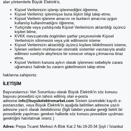
alan yöntemlerle Büyük Elektrik'e,
Kişisel Verilerinizin işlenip işlenmediğini öğrenme,
Kişisel Verileriniz işlenmişse buna ilişkin bilgi talep etme,
Kişisel Verilerin işlenme amacını ve bunların amacına uygun
kullanılıp kullanılmadığını öğrenme,
Yurtiçinde veya yurtdışında Kişisel Verilerinizin aktarıldığı üçüncü
kişileri bilme,
KVKK mevzuatında öngörülen şartlar çerçevesinde Kişisel
Verilerinizin silinmesini veya yok edilmesini isteme
Kişisel Verilerinizin aktarıldığı üçüncü kişilere bildirilmesini isteme,
İşlenen verilerin münhasıran otomatik sistemler vasıtasıyla analiz
edilmesi suretiyle aleyhinize bir sonucun ortaya çıkmasına itiraz
etme,
Kişisel Verilerin kanuna aykırı olarak işlenmesi sebebiyle zarara
uğramanız halinde bu zararın giderilmesini talep etme
haklarına sahipsiniz.
İLETİŞİM
Başvurularınızı Veri Sorumlusu olarak Büyük Elektrik'in söz konusu
başvuru prosedürü için tahsis edilmiş olan e-posta
adresine
info@buyukelektromarket.com
Sistem üzerindeki kayıtlı e-
postanızdan, veya Büyük Elektrik'in aşağıda belirtilen adresine yazılı
adresine yazılı olarak iletebilirsiniz (İlgili talebin yasalar gereği belirli bir
prosedürde yapılması gereken hallerde söz konusu prosedüre uyulması
gerektiğini hatırlatmak isteriz.)
Adres:
Perpa Ticaret Merkezi A-Blok Kat:2 No:19-20-34 Şişli / İstanbul