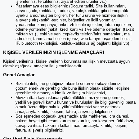
işlemleriniz, tercihleriniz, ziyaret edilen ürünler vs.)
Pazarlamaya esas bilgileriniz (Doğum tarihi, Site kullanımları,
alışveriş alışkanlıkları, , adres, ve alışkanlıklar gibi demografik
üye/kullanıcı/müşteri bilgileri, her türlü ürüne ve hizmete ilişkin
alışveriş alışkanlığı-tercihler, beğeniler ve ilgili yorumlar,
yararlanılan kampanya, anket vb.leri ile içerikleri, fatura içerikleri,
ödeme yöntemleri(nakit, kredi kartı vs.) ve ödeme detayları (taksit
miktarı vs.) , eski ve yeni cep/ev/iş telefon/faks numaraları, mail
adresleri, tanımlama bilgileri (çerez, web tarayıcı işaretleri-bilgisi,
IP, bluetooth teknolojisi, kablolu-kablosuz ağ bağlantı bilgisi vb)
KİŞİSEL VERİLERİNİZİN İŞLENME AMAÇLARI
Kişisel verileriniz, kişisel verilerin korunmasına ilişkin mevzuata uygun
olarak aşağıdaki amaçlar ile işlenebilecektir;
Genel Amaçlar
Bizimle iletişime geçtiğiniz takdirde sorun ve şikayetlerinizi
çözümlemek ve gerektiğinde buna ilişkin olarak sizinle iletişime
geçebilmek amacıyla kimlik ve iletişim bilgilerinizi,
Mevzuattan kaynaklanan yükümlülüklerimizi yerine getirmek,
yetkili ve görevli kamu kurum ve kuruluşları ile bilgi güvenliği başta
olmak üzere diğer hukuki yükümlüklerimizi yerine getirmek
amaçlarıyla kimlik, iletişim, fatura, alışveriş bilgilerinizi,
Sözleşmeden doğacak uyuşmazlıklarda mahkeme, icra dairesi,
hakem heyeti gibi resmi kurum ve kuruluşlara karşı her türlü dava,
cevap ve itiraz hakkının kullanılması amacıyla kimlik, iletişim,
fatura, alışveriş bilgilerinizi,