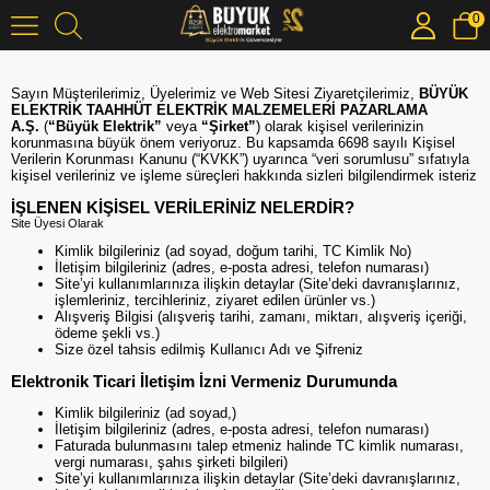
0
Sayın Müşterilerimiz, Üyelerimiz ve Web Sitesi Ziyaretçilerimiz,
BÜYÜK
ELEKTRİK TAAHHÜT ELEKTRİK MALZEMELERİ PAZARLAMA
A.Ş.
(
“Büyük Elektrik”
veya
“Şirket”
) olarak kişisel verilerinizin
korunmasına büyük önem veriyoruz. Bu kapsamda 6698 sayılı Kişisel
Verilerin Korunması Kanunu (“KVKK”) uyarınca “veri sorumlusu” sıfatıyla
kişisel verileriniz ve işleme süreçleri hakkında sizleri bilgilendirmek isteriz
İŞLENEN KİŞİSEL VERİLERİNİZ NELERDİR?
Site Üyesi Olarak
Kimlik bilgileriniz (ad soyad, doğum tarihi, TC Kimlik No)
İletişim bilgileriniz (adres, e-posta adresi, telefon numarası)
Site’yi kullanımlarınıza ilişkin detaylar (Site’deki davranışlarınız,
işlemleriniz, tercihleriniz, ziyaret edilen ürünler vs.)
Alışveriş Bilgisi (alışveriş tarihi, zamanı, miktarı, alışveriş içeriği,
ödeme şekli vs.)
Size özel tahsis edilmiş Kullanıcı Adı ve Şifreniz
Elektronik Ticari İletişim İzni Vermeniz Durumunda
Kimlik bilgileriniz (ad soyad,)
İletişim bilgileriniz (adres, e-posta adresi, telefon numarası)
Faturada bulunmasını talep etmeniz halinde TC kimlik numarası,
vergi numarası, şahıs şirketi bilgileri)
Site’yi kullanımlarınıza ilişkin detaylar (Site’deki davranışlarınız,