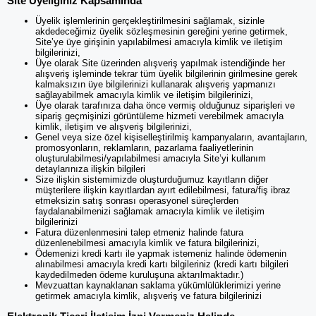
Site Üyeliğiniz Kapsamında
Üyelik işlemlerinin gerçekleştirilmesini sağlamak, sizinle
akdedeceğimiz üyelik sözleşmesinin gereğini yerine getirmek,
Site’ye üye girişinin yapılabilmesi amacıyla kimlik ve iletişim
bilgilerinizi,
Üye olarak Site üzerinden alışveriş yapılmak istendiğinde her
alışveriş işleminde tekrar tüm üyelik bilgilerinin girilmesine gerek
kalmaksızın üye bilgilerinizi kullanarak alışveriş yapmanızı
sağlayabilmek amacıyla kimlik ve iletişim bilgilerinizi,
Üye olarak tarafınıza daha önce vermiş olduğunuz siparişleri ve
sipariş geçmişinizi görüntüleme hizmeti verebilmek amacıyla
kimlik, iletişim ve alışveriş bilgilerinizi,
Genel veya size özel kişiselleştirilmiş kampanyaların, avantajların,
promosyonların, reklamların, pazarlama faaliyetlerinin
oluşturulabilmesi/yapılabilmesi amacıyla Site’yi kullanım
detaylarınıza ilişkin bilgileri
Size ilişkin sistemimizde oluşturduğumuz kayıtların diğer
müşterilere ilişkin kayıtlardan ayırt edilebilmesi, fatura/fiş ibraz
etmeksizin satış sonrası operasyonel süreçlerden
faydalanabilmenizi sağlamak amacıyla kimlik ve iletişim
bilgilerinizi
Fatura düzenlenmesini talep etmeniz halinde fatura
düzenlenebilmesi amacıyla kimlik ve fatura bilgilerinizi,
Ödemenizi kredi kartı ile yapmak istemeniz halinde ödemenin
alınabilmesi amacıyla kredi kartı bilgileriniz (kredi kartı bilgileri
kaydedilmeden ödeme kuruluşuna aktarılmaktadır.)
Mevzuattan kaynaklanan saklama yükümlülüklerimizi yerine
getirmek amacıyla kimlik, alışveriş ve fatura bilgilerinizi