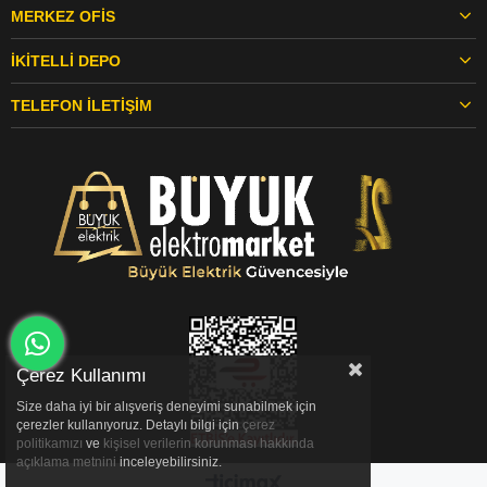
MERKEZ OFIS
İKITELLI DEPO
TELEFON İLETIŞIM
Çerez Kullanımı
Size daha iyi bir alışveriş deneyimi sunabilmek için
çerezler kullanıyoruz. Detaylı bilgi için
çerez
politikamızı
ve
kişisel verilerin korunması hakkında
açıklama metnini
inceleyebilirsiniz.