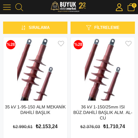
0
OG Yardımcı Ekipmanlar
SIRALAMA
FILTRELEME
%28
%28
35 kV 1-95-150 ALM MEKANİK
36 kV 1-150/25mm ISI
DAHİLİ BAŞLIK
BÜZ.DAHİLİ BAŞLIK ALM. AL-
CU
₺2.153,24
₺1.710,74
₺2.990,61
₺2.376,03