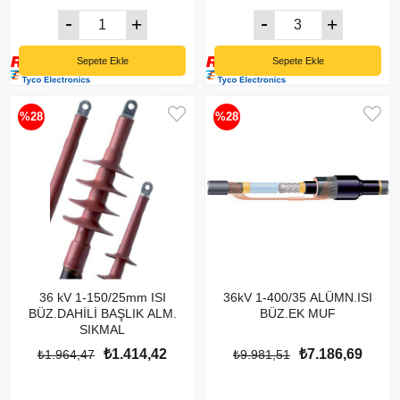
Sepete Ekle
Sepete Ekle
%28
%28
36 kV 1-150/25mm ISI
36kV 1-400/35 ALÜMN.ISI
BÜZ.DAHİLİ BAŞLIK ALM.
BÜZ.EK MUF
SIKMAL
₺1.414,42
₺7.186,69
₺1.964,47
₺9.981,51