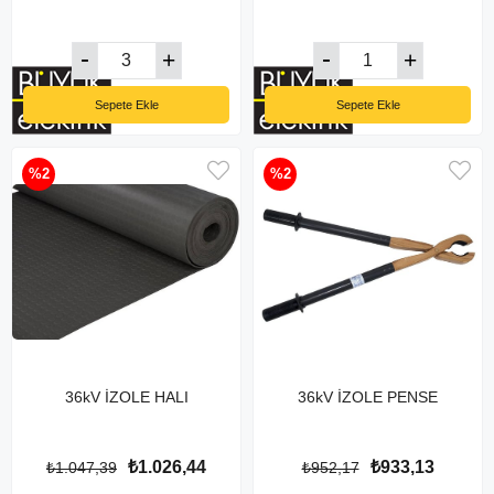
Sepete Ekle
Sepete Ekle
%2
%2
36kV İZOLE HALI
36kV İZOLE PENSE
₺1.026,44
₺933,13
₺1.047,39
₺952,17