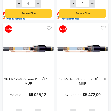
Sepete Ekle
Sepete Ekle
%28
%28
36 kV 1-240/25mm ISI BÜZ.EK
36 kV 1-95/16mm ISI BÜZ.EK
MUF
MUF
₺6.025,12
₺5.472,00
₺8.368,22
₺7.599,99