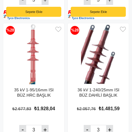
Sepete Ekle
Sepete Ekle
%28
%28
35 kV 1-95/16mm ISI
36 kV 1-240/25mm ISI
BÜZ.HRC.BAŞLIK
BÜZ.DAHİLİ BAŞLIK
₺1.928,04
₺1.481,59
₺2.677,83
₺2.057,76