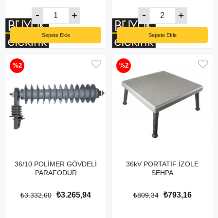
Sepete Ekle
Sepete Ekle
%2
%2
36/10 POLİMER GÖVDELİ
36kV PORTATİF İZOLE
PARAFODUR
SEHPA
₺3.265,94
₺793,16
₺3.332,60
₺809,34