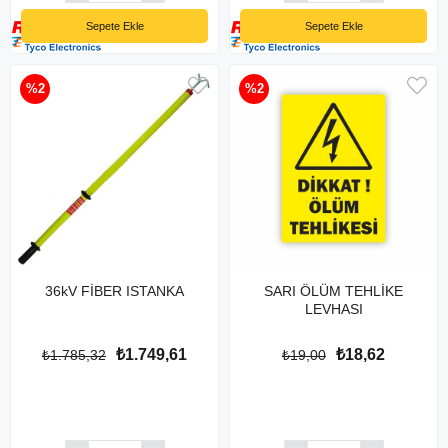
Sepete Ekle
Sepete Ekle
%2
%2
36kV FİBER ISTANKA
SARI ÖLÜM TEHLİKE
LEVHASI
₺1.749,61
₺18,62
₺1.785,32
₺19,00