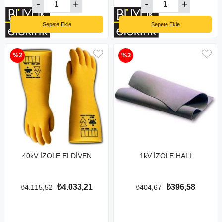
Sepete Ekle
Sepete Ekle
%2
%2
40kV İZOLE ELDİVEN
1kV İZOLE HALI
₺4.033,21
₺396,58
₺4.115,52
₺404,67