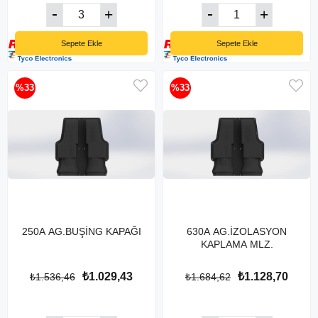
Sepete Ekle
Sepete Ekle
%33
%33
250A AG.BUŞİNG KAPAĞI
630A AG.İZOLASYON
KAPLAMA MLZ.
₺1.029,43
₺1.128,70
₺1.536,46
₺1.684,62