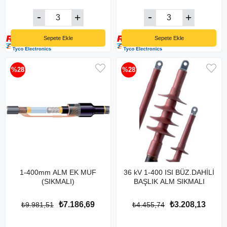
Sepete Ekle
Sepete Ekle
%28
%28
1-400mm ALM EK MUF
36 kV 1-400 ISI BÜZ.DAHİLİ
(SIKMALI)
BAŞLIK ALM SIKMALI
₺7.186,69
₺3.208,13
₺9.981,51
₺4.455,74