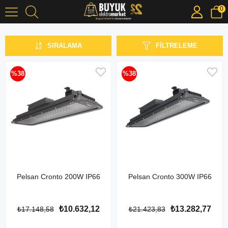
0
Yüksek ve Alçak Tavan Armatürler
SIRALAMA
FILTRELEME
%38
%38
Pelsan Cronto 200W IP66
Pelsan Cronto 300W IP66
₺10.632,12
₺13.282,77
₺17.148,58
₺21.423,83