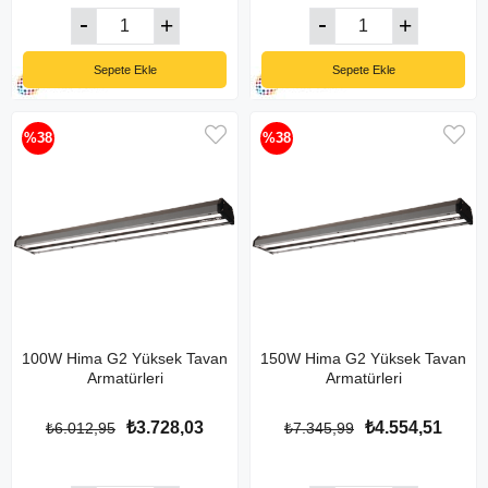
Sepete Ekle
Sepete Ekle
%38
%38
100W Hima G2 Yüksek Tavan
150W Hima G2 Yüksek Tavan
Armatürleri
Armatürleri
₺3.728,03
₺4.554,51
₺6.012,95
₺7.345,99