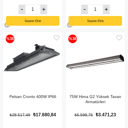
Sepete Ekle
Sepete Ekle
%38
%38
Pelsan Cronto 400W IP66
75W Hima G2 Yüksek Tavan
Armatürleri
₺17.680,84
₺3.471,23
₺28.517,49
₺5.598,76