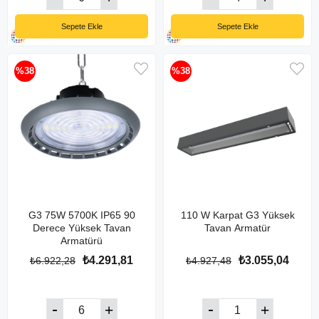
Sepete Ekle
Sepete Ekle
%38
%38
G3 75W 5700K IP65 90
110 W Karpat G3 Yüksek
Derece Yüksek Tavan
Tavan Armatür
Armatürü
₺4.291,81
₺3.055,04
₺6.922,28
₺4.927,48