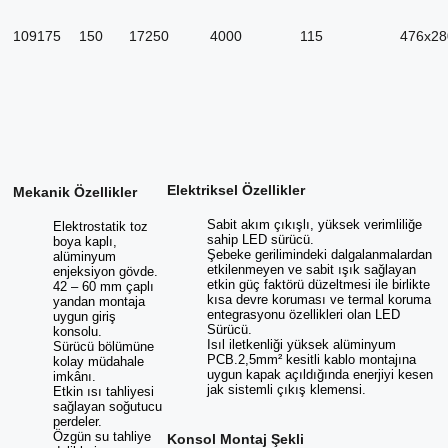
109175
150
17250
4000
115
476x28
Elektriksel Özellikler
Mekanik Özellikler
Sabit akım çıkışlı, yüksek verimliliğe
Elektrostatik toz
sahip LED sürücü.
boya kaplı,
Şebeke gerilimindeki dalgalanmalardan
alüminyum
etkilenmeyen ve sabit ışık sağlayan
enjeksiyon gövde.
etkin güç faktörü düzeltmesi ile birlikte
42 – 60 mm çaplı
kısa devre koruması ve termal koruma
yandan montaja
entegrasyonu özellikleri olan LED
uygun giriş
Sürücü.
konsolu.
Isıl iletkenliği yüksek alüminyum
Sürücü bölümüne
PCB.2,5mm² kesitli kablo montajına
kolay müdahale
uygun kapak açıldığında enerjiyi kesen
imkânı.
jak sistemli çıkış klemensi.
Etkin ısı tahliyesi
sağlayan soğutucu
perdeler.
Özgün su tahliye
Konsol Montaj Şekli