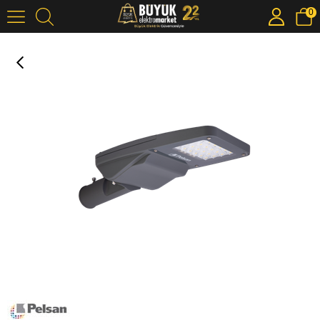
0
150W Rio S Yol ve Cadde Armatürleri