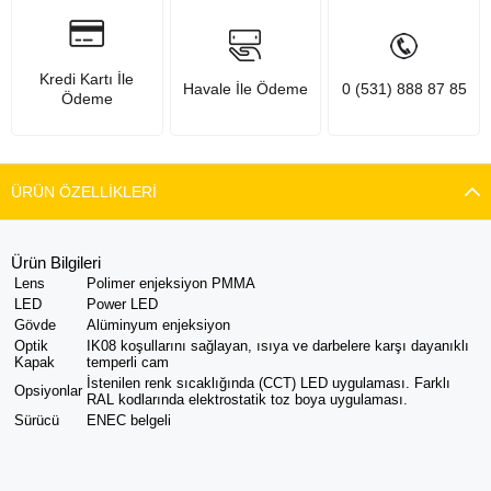
Kredi Kartı İle
Havale İle Ödeme
0 (531) 888 87 85
Ödeme
ÜRÜN ÖZELLIKLERI
Ürün Bilgileri
Lens
Polimer enjeksiyon PMMA
LED
Power LED
Gövde
Alüminyum enjeksiyon
Optik
IK08 koşullarını sağlayan, ısıya ve darbelere karşı dayanıklı
Kapak
temperli cam
İstenilen renk sıcaklığında (CCT) LED uygulaması. Farklı
Opsiyonlar
RAL kodlarında elektrostatik toz boya uygulaması.
Sürücü
ENEC belgeli