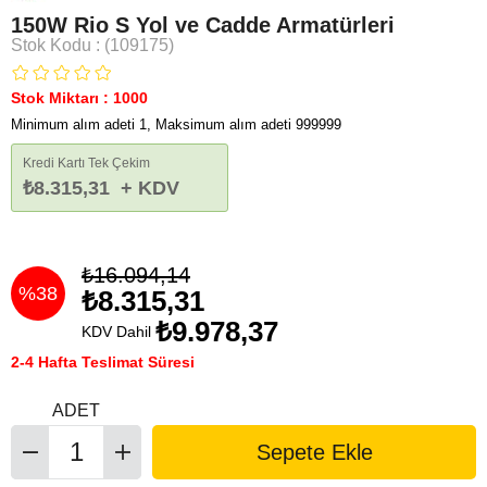
150W Rio S Yol ve Cadde Armatürleri
Stok Kodu
(109175)
Stok Miktarı
:
1000
Minimum alım adeti 1, Maksimum alım adeti 999999
Kredi Kartı Tek Çekim
₺8.315,31
+ KDV
₺16.094,14
%
38
₺8.315,31
₺9.978,37
KDV Dahil
İndirim
2-4 Hafta Teslimat Süresi
ADET