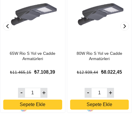
65W Rio S Yol ve Cadde
80W Rio S Yol ve Cadde
Armatürleri
Armatürleri
₺7.108,39
₺8.022,45
₺11.465,15
₺12.939,44
Sepete Ekle
Sepete Ekle