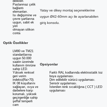
delikleri.
Paslanmaz çelik
bağlantı
Yatay ve dikey montaj seçeneklerine
elemanları.
Isı değişimine ve
uygun Ø42-60mm açı ile ayarlanabilen
çevre şartlarına
uygun, sabit ek
giriş konsolu.
yeri
olmayan silikon
conta
Optik Özellikler
LM80 ve TM21
standartlarına
uygun 50.000
saatin üzerinde
Opsiyonlar
kullanım ömrüne
sahip LED.
Yüksek renksel
Farklı RAL kodlarında elektrostatik toz
geri verim
boya uygulaması.
indeksi(Ra>70).
Dim edilebilir sürücü uygulaması.
IK 08 koşullarını
Sensör uygulaması.
sağlayan, ısıya ve
İstenilen renk sıcaklığına ( CCT ) LED
darbelere karşı
uygulaması
korumalı, yüksek
geçirgenliğe sahip
şeffaf temperli
cam