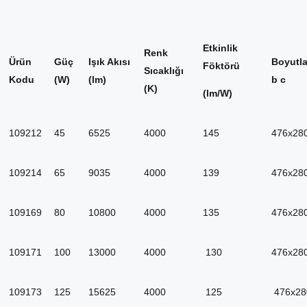
Etkinlik
Renk
Ürün
Güç
Işık Akısı
Boyutla
Föktörü
Sıcaklığı
Kodu
(W)
(lm)
b c
(K)
(lm/W)
109212
45
6525
4000
145
476x28
109214
65
9035
4000
139
476x28
109169
80
10800
4000
135
476x28
109171
100
13000
4000
130
476x28
109173
125
15625
4000
125
476x28